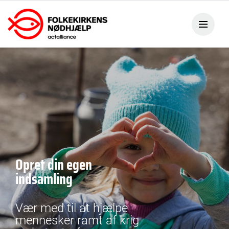
Opret din egen
indsamling
Vær med til at hjælpe
mennesker ramt af krig